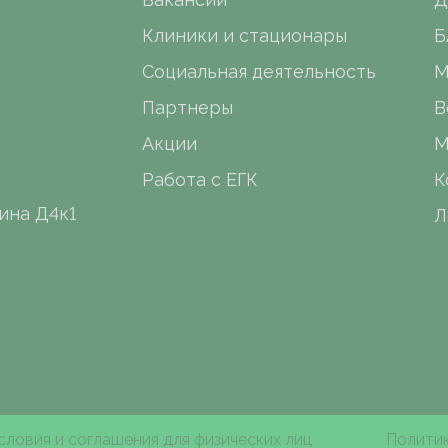
Клиники и стационары
Б
Социальная деятельность
М
Партнеры
В
Акции
М
Работа с ЕГК
К
ина Д4к1
Л
словия и соглашения для физических лиц
Политик