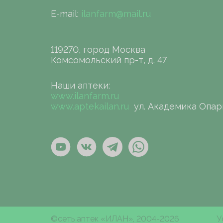
E-mail:
ilanfarm@mail.ru
119270, город Москва
Комсомольский пр-т, д. 47
Наши аптеки:
www.ilanfarm.ru
www.aptekailan.ru
ул. Академика Опар
©сеть аптек «ИЛАН», 2004-2026
У