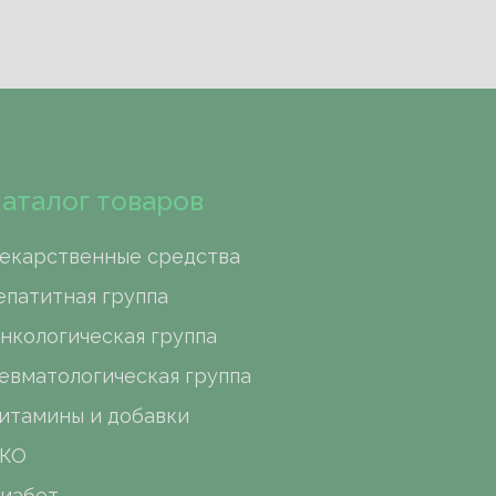
аталог товаров
екарственные средства
епатитная группа
нкологическая группа
евматологическая группа
итамины и добавки
КО
иабет