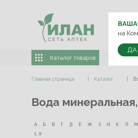
ВЫБЕРИТЕ 
ВАША
+7 (993)
на Ком
ДА
Каталог товаров
Доставка 
Главная страница
Каталог
В
Вода минеральная,
А
Б
В
Г
Д
Е
Ж
З
И
К
Л
М
1...9