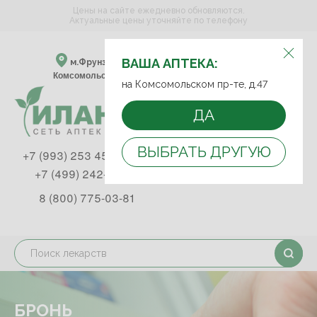
Цены на сайте ежедневно обновляются.
Актуальные цены уточняйте по телефону
ВЫБЕРИТЕ АПТЕКУ:
ВАША АПТЕКА:
м.Фрунзенская м.Спортивная
Комсомольский пр-т, д. 47
на Комсомольском пр-те, д.47
ДА
ВЫБРАТЬ ДРУГУЮ
+7 (993) 253 45 93
+7 (499) 242-90-85
8 (800) 775-03-81
БРОНЬ
БРОНЬ