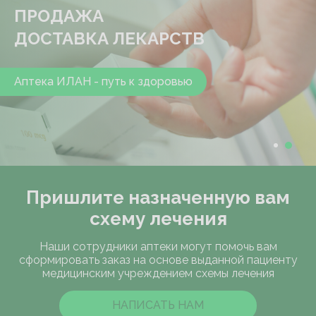
ПРОДАЖА
ПРОДАЖА
ДОСТАВКА ЛЕКАРСТВ!
ДОСТАВКА ЛЕКАРСТВ
Аптека ИЛАН - путь к здоровью
Аптека ИЛАН - путь к здоровью
Пришлите назначенную вам
схему лечения
Наши сотрудники аптеки могут помочь вам
сформировать заказ на основе выданной пациенту
медицинским учреждением схемы лечения
НАПИСАТЬ НАМ