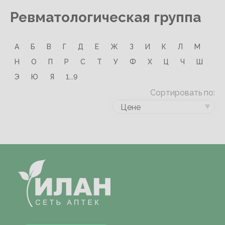
Ревматологическая группа
А
Б
В
Г
Д
Е
Ж
З
И
К
Л
М
Н
О
П
Р
С
Т
У
Ф
Х
Ц
Ч
Ш
Э
Ю
Я
1...9
Сортировать по:
Цене