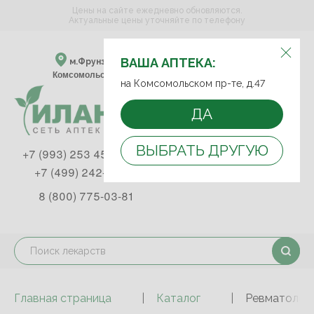
Цены на сайте ежедневно обновляются.
Актуальные цены уточняйте по телефону
ВЫБЕРИТЕ АПТЕКУ:
ВАША АПТЕКА:
м.Фрунзенская м.Спортивная
Комсомольский пр-т, д. 47
на Комсомольском пр-те, д.47
ДА
ВЫБРАТЬ ДРУГУЮ
+7 (993) 253 45 93
+7 (499) 242-90-85
8 (800) 775-03-81
Главная страница
Каталог
Ревматологи