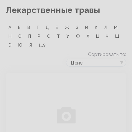
Лекарственные травы
А
Б
В
Г
Д
Е
Ж
З
И
К
Л
М
Н
О
П
Р
С
Т
У
Ф
Х
Ц
Ч
Ш
Э
Ю
Я
1...9
Сортировать по:
Цене