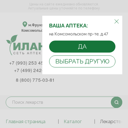
Цены на сайте ежедневно обновляются.
Актуальные цены уточняйте по телефону
ВЫБЕРИТЕ АПТЕКУ:
ВАША АПТЕКА:
м.Фрунзенская м.Спортивная
Комсомольский пр-т, д. 47
на Комсомольском пр-те, д.47
ДА
ВЫБРАТЬ ДРУГУЮ
+7 (993) 253 45 93
+7 (499) 242-90-85
8 (800) 775-03-81
Главная страница
Каталог
Лекарствен