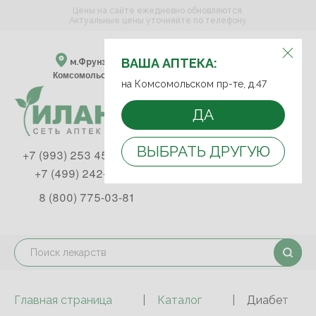
Цены на сайте ежедневно обновляются.
Актуальные цены уточняйте по телефону
ВЫБЕРИТЕ АПТЕКУ:
ВАША АПТЕКА:
м.Фрунзенская м.Спортивная
Комсомольский пр-т, д. 47
на Комсомольском пр-те, д.47
ДА
ВЫБРАТЬ ДРУГУЮ
+7 (993) 253 45 93
+7 (499) 242-90-85
8 (800) 775-03-81
Главная страница
Каталог
Диабет