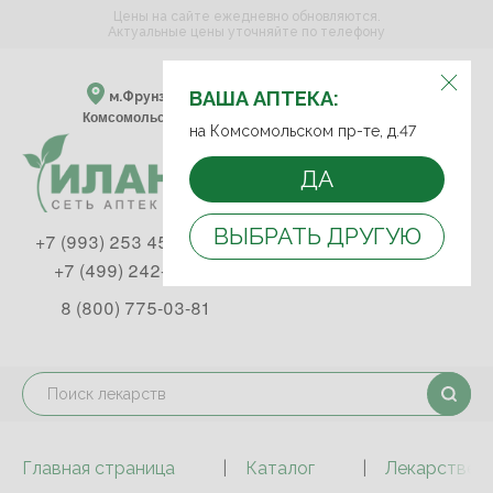
Цены на сайте ежедневно обновляются.
Актуальные цены уточняйте по телефону
ВЫБЕРИТЕ АПТЕКУ:
ВАША АПТЕКА:
м.Фрунзенская м.Спортивная
Комсомольский пр-т, д. 47
на Комсомольском пр-те, д.47
ДА
ВЫБРАТЬ ДРУГУЮ
+7 (993) 253 45 93
+7 (499) 242-90-85
8 (800) 775-03-81
Главная страница
Каталог
Лекарствен