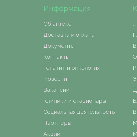
Информация
К
Об аптеке
Л
Доставка и оплата
Г
Документы
В
Контакты
О
Гепатит и онкология
Р
Новости
Э
Вакансии
Д
Клиники и стационары
Б
Социальная деятельность
В
Партнеры
М
Акции
М