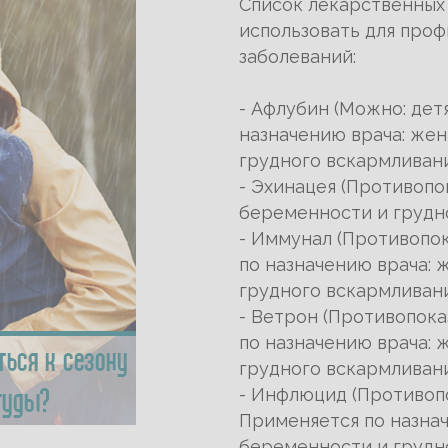
Список лекарственных
использовать для проф
заболеваний:
- Афлубин (Можно: дет
назначению врача: же
грудного вскармливани
- Эхинацея (Противопо
беременности и грудно
- Иммунал (Противопок
по назначению врача:
грудного вскармливани
- Ветрон (Противопока
по назначению врача:
грудного вскармливани
- Инфлюцид (Противопок
Применяется по назна
беременности и грудно