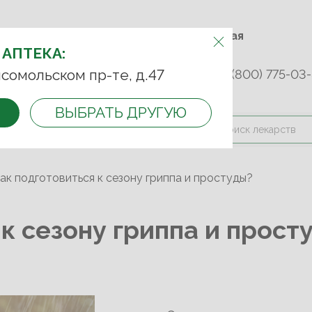
м.Фрунзенская м.Спортивная
АПТЕКУ:
Комсомольский пр-т, д. 47
 АПТЕКА:
сомольском пр-те, д.47
253 45 93
+7 (499) 242-90-85
8 (800) 775-03-
ВЫБРАТЬ ДРУГУЮ
и оплата
Контакты
Акции
ак подготовиться к сезону гриппа и простуды?
к сезону гриппа и прост