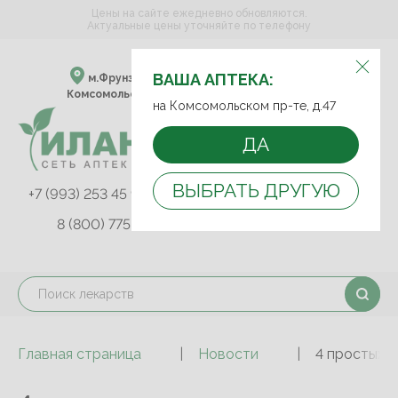
Цены на сайте ежедневно обновляются.
Актуальные цены уточняйте по телефону
ВЫБЕРИТЕ АПТЕКУ:
ВАША АПТЕКА:
м.Фрунзенская м.Спортивная
Комсомольский пр-т, д. 47
на Комсомольском пр-те, д.47
ДА
ВЫБРАТЬ ДРУГУЮ
+7 (993) 253 45 93
+7 (499) 242-90-85
8 (800) 775-03-81
Главная страница
Новости
4 простых 