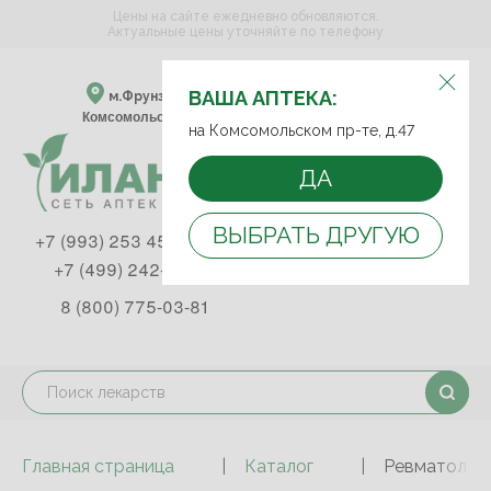
Цены на сайте ежедневно обновляются.
Актуальные цены уточняйте по телефону
ВЫБЕРИТЕ АПТЕКУ:
ВАША АПТЕКА:
м.Фрунзенская м.Спортивная
Комсомольский пр-т, д. 47
на Комсомольском пр-те, д.47
ДА
ВЫБРАТЬ ДРУГУЮ
+7 (993) 253 45 93
+7 (499) 242-90-85
8 (800) 775-03-81
Главная страница
Каталог
Ревматологи