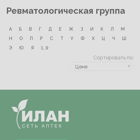
Ревматологическая группа
А
Б
В
Г
Д
Е
Ж
З
И
К
Л
М
Н
О
П
Р
С
Т
У
Ф
Х
Ц
Ч
Ш
Э
Ю
Я
1...9
Сортировать по:
Цене