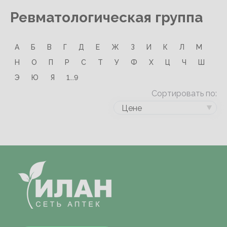
Ревматологическая группа
А
Б
В
Г
Д
Е
Ж
З
И
К
Л
М
Н
О
П
Р
С
Т
У
Ф
Х
Ц
Ч
Ш
Э
Ю
Я
1...9
Сортировать по:
Цене