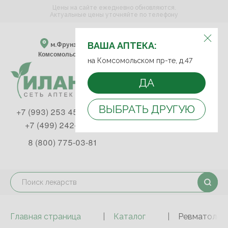
Цены на сайте ежедневно обновляются.
Актуальные цены уточняйте по телефону
ВЫБЕРИТЕ АПТЕКУ:
ВАША АПТЕКА:
м.Фрунзенская м.Спортивная
Комсомольский пр-т, д. 47
на Комсомольском пр-те, д.47
ДА
ВЫБРАТЬ ДРУГУЮ
+7 (993) 253 45 93
+7 (499) 242-90-85
8 (800) 775-03-81
Главная страница
Каталог
Ревматологи