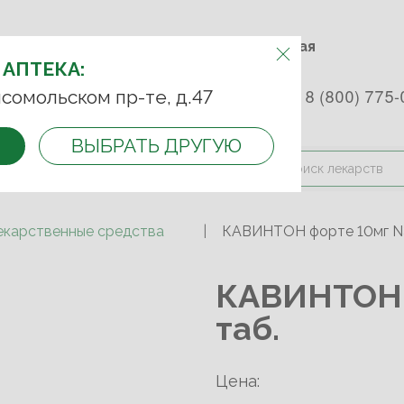
м.Фрунзенская м.Спортивная
Комсомольский пр-т, д. 47
АПТЕКУ:
 АПТЕКА:
 253 45 93
+7 (499) 242-90-85
8 (800) 775-
сомольском пр-те, д.47
ВЫБРАТЬ ДРУГУЮ
и оплата
Контакты
Акции
екарственные средства
КАВИНТОН форте 10мг N3
КАВИНТОН 
таб.
Цена: