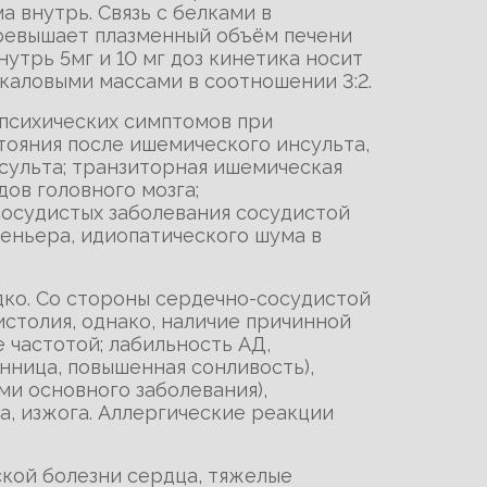
а внутрь. Связь с белками в
 превышает плазменный объём печени
утрь 5мг и 10 мг доз кинетика носит
 каловыми массами в соотношении 3:2.
 психических симптомов при
тояния после ишемического инсульта,
сульта; транзиторная ишемическая
ов головного мозга;
сосудистых заболевания сосудистой
Меньера, идиопатического шума в
дко. Со стороны сердечно-сосудистой
истолия, однако, наличие причинной
е частотой; лабильность АД,
нница, повышенная сонливость),
ми основного заболевания),
а, изжога. Аллергические реакции
ской болезни сердца, тяжелые