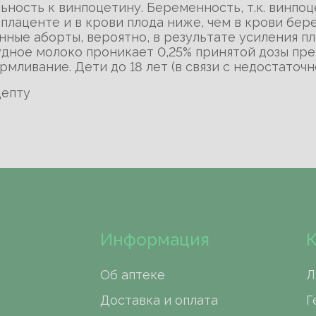
ьность к винпоцетину. Беременность, т.к. винпо
 плаценте и в крови плода ниже, чем в крови бе
нные аборты, вероятно, в результате усиления п
рудное молоко проникает 0,25% принятой дозы пр
мливание. Дети до 18 лет (в связи с недостаточн
цепту
Информация
К
Об аптеке
Л
Доставка и оплата
Г