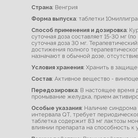
Cтрана
: Венгрия
Форма выпуска
: таблетки 10миллигр
Способ применения и дозировка
: К
суточная доза составляет 15-30 мг (по
суточная доза 30 мг. Терапевтически
достижения полного терапевтического
назначают в обычной дозе, отсутстви
Условия хранения
: Хранить в защище
Состав
: Активное вещество - винпоце
Передозировка
: В настоящее время
промывание желудка, прием активиров
Особые указания
: Наличие синдрома
интервала QT, требует периодическог
таблетка содержит 83 мг лактозы мон
влиянии препарата на способность к