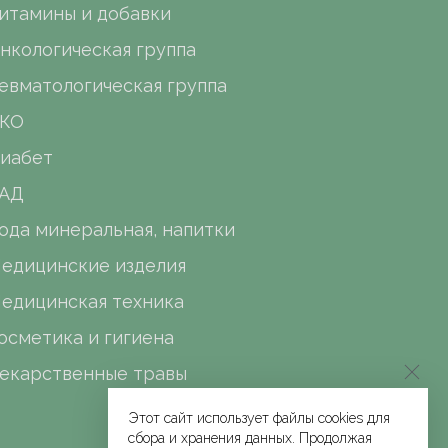
итамины и добавки
нкологическая группа
евматологическая группа
КО
иабет
АД
ода минеральная, напитки
едицинские изделия
едицинская техника
осметика и гигиена
екарственные травы
Этот сайт использует файлы cookies для
сбора и хранения данных. Продолжая