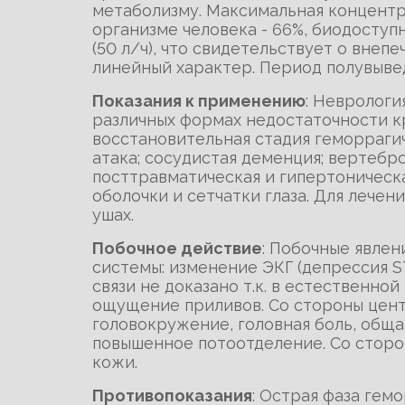
метаболизму. Максимальная концентрац
организме человека - 66%, биодоступ
(50 л/ч), что свидетельствует о внеп
линейный характер. Период полувыведе
Показания к применению
: Неврологи
различных формах недостаточности кр
восстановительная стадия геморраги
атака; сосудистая деменция; вертебр
посттравматическая и гипертоническа
оболочки и сетчатки глаза. Для лече
ушах.
Побочное действие
: Побочные явлен
системы: изменение ЭКГ (депрессия S
связи не доказано т.к. в естественно
ощущение приливов. Со стороны цент
головокружение, головная боль, обща
повышенное потоотделение. Со сторон
кожи.
Противопоказания
: Острая фаза гем