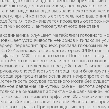
е наблюдается при одновременном применении с
 глибенкламидом, дигоксином, аценокумаролом и
 и метилдопы иногда вызывало некоторое усиле
 регулярный контроль артериального давления. 
действия, рекомендуется проявлять осторожнос
ритмического и антикоагулянтного действия.
макодинамика. Улучшает метаболизм головного мо
 Повышает устойчивость нейронов к гипоксии; ус
арьер; переводит процесс распада глюкозы на э
т Са 2+/ зависимую фосфодиэстеразу (PDE); пов
осфата (цГМФ) головного мозга. Повышает конц
вает обмен норадреналина и серотонина головно
оказывает антиоксидантное действие. Снижает 
ирующую способность эритроцитов и блокирует 
орода эритроцитами. Усиливает нейропротектив
истентность сосудов головного мозга без сущес
льное давление, минутный объём, частота серд
только не оказывает эффекта «обкрадывания», н
стках мозга с низкой перфузией. Фармакокинетика
имальной концентрация в крови. Всасывание прои
шечного тракта. При прохождении через стенку 