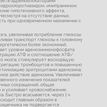
 бета-адреноблокаторами
 гидрохлоротиазидом, имипрамином.
ние гипотензивного эффекта,
Несмотря на отсутствие данных,
ть при одновременном назначении с
зга, увеличивая потребление глюкозы
иливая транспорт глюкозы к головному
нергетически более экономный,
ышает уровни аденозинмонофосфата
ентрацию АТФ и соотношение АТФ/
го мозга; стимулирует восходящую
агрегацию тромбоцитов и повышенную
утилизацию эритроцитами аденозина;
ное действие аденозина. Увеличивает
твенного изменения показателей
ечных сокращений, общая
о и усиливает кровоснабжение,
. Быстро всасывается, через 1 ч
сходит главным образом в
кишечника не подвергается