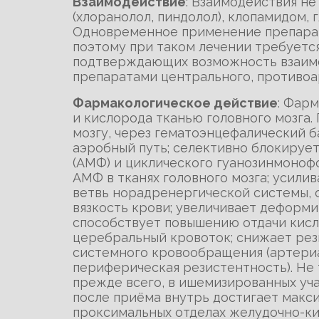
Взаимодействие
: Взаимодействия н
(хлоранолол, пиндолол), клопамидом,
Одновременное применение препарата
поэтому при таком лечении требуется
подтверждающих возможность взаимо
препаратами центрального, противоа
Фармакологическое действие
: Фар
и кислорода тканью головного мозга.
мозгу, через гематоэнцефалический б
аэробный путь; селективно блокируе
(АМФ) и циклического гуанозинмоноф
АМФ в тканях головного мозга; усили
ветвь норадренергической системы, 
вязкость крови; увеличивает деформ
способствует повышению отдачи кисл
церебральный кровоток; снижает рез
системного кровообращения (артериа
периферическая резистентность). Не 
прежде всего, в ишемизированных уча
после приёма внутрь достигает макс
проксимальных отделах желудочно-ки