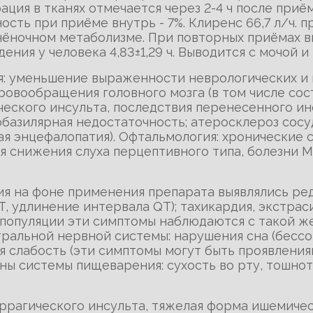
ия в тканях отмечается через 2-4 ч после приём
ность при приёме внутрь - 7%. Клиренс 66,7 л/ч.
ечёночном метаболизме. При повторных приёмах вн
ния у человека 4,83±1,29 ч. Выводится с мочой и
я: уменьшение выраженности неврологических и
овообращения головного мозга (в том числе сос
ческого инсульта, последствия перенесенного ин
обазилярная недостаточность; атеросклероз сосуд
я энцефалопатия). Офтальмология: хронические 
ния снижения слуха перцептивного типа, болезни 
ия на фоне применения препарата выявлялись ре
T, удлинение интервала QТ); тахикардия, экстрас
й популяции эти симптомы наблюдаются с такой ж
ральной нервной системы: нарушения сна (бессо
я слабость (эти симптомы могут быть проявления
ы системы пищеварения: сухость во рту, тошнот
оррагического инсульта, тяжелая форма ишемиче