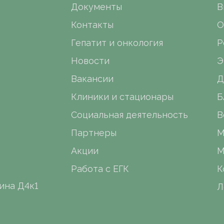
Документы
В
Контакты
О
Гепатит и онкология
Р
Новости
Э
Вакансии
Д
Клиники и стационары
Б
Социальная деятельность
В
Партнеры
М
Акции
М
Работа с ЕГК
К
ина Д4к1
Л