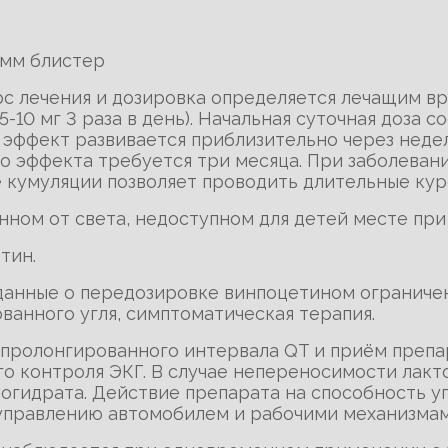
амм блистер
урс лечения и дозировка определяется лечащим вр
 5-10 мг 3 раза в день). Начальная суточная доза 
й эффект развивается приблизительно через неде
 эффекта требуется три месяца. При заболевани
е кумуляции позволяет проводить длительные кур
нном от света, недоступном для детей месте при
тин.
 данные о передозировке винпоцетином ограниче
анного угля, симптоматическая терапия.
 пролонгированного интервала QT и приём преп
о контроля ЭКГ. В случае непереносимости лакто
огидрата. Действие препарата на способность у
 управлению автомобилем и рабочими механизмами