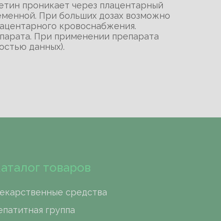
цетин проникает через плацентарный
ременной. При больших дозах возможно
лацентарного кровоснабжения.
епарата. При применении препарата
остью данных).
аталог товаров
екарственные средства
епатитная группа