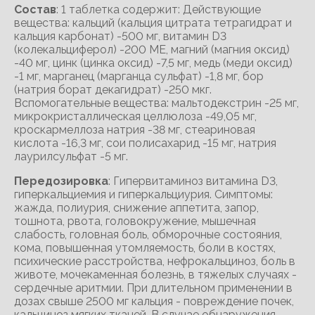
Состав
: 1 таблетка содержит: Действующие
вещества: кальций (кальция цитрата тетрагидрат и
кальция карбонат) -500 мг, витамин D3
(колекальциферол) -200 МЕ, магний (магния оксид)
-40 мг, цинк (цинка оксид) -7,5 мг, медь (меди оксид)
-1 мг, марганец (марганца сульфат) -1,8 мг, бор
(натрия борат декагидрат) -250 мкг.
Вспомогательные вещества: мальтодекстрин -25 мг,
микрокристаллическая целлюлоза -49,05 мг,
кроскармеллоза натрия -38 мг, стеариновая
кислота -16,3 мг, сои полисахарид -15 мг, натрия
лаурилсульфат -5 мг.
Передозировка
: Гипервитаминоз витамина D3,
гиперкальциемия и гиперкальциурия. Симптомы:
жажда, полиурия, снижение аппетита, запор,
тошнота, рвота, головокружение, мышечная
слабость, головная боль, обморочные состояния,
кома, повышенная утомляемость, боли в костях,
психические расстройства, нефрокальциноз, боль в
животе, мочекаменная болезнь, в тяжелых случаях -
сердечные аритмии. При длительном применении в
дозах свыше 2500 мг кальция - повреждение почек,
кальциноз мягких тканей. В случае обнаружения