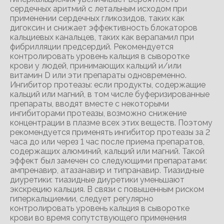
сердечных аритмий с летальным исходом при
применении сердечных гликозидов, таких как
дигоксин и снижает эффективность блокаторов
кальциевых канальцев, таких как верапамил при
фибрилляции предсердий. Рекомендуется
контролировать уровень кальция в сыворотке
крови у людей, принимающих кальций и/или
витамин D или эти препараты одновременно.
Ингибитор протеазы: если продукты, содержащие
кальций или магний, в том числе буферизированные
препараты, вводят вместе с некоторыми
ингибиторами протеазы, возможно снижение
концентрации в плазме всех этих веществ. Поэтому
рекомендуется применять ингибитор протеазы за 2
часа до или через 1 час после приема препаратов,
содержащих алюминий, кальций или магний. Такой
эффект был замечен со следующими препаратами:
ампренавир, атазанавир и типранавир. Тиазидные
диуретики: тиазидные диуретики уменьшают
экскрецию кальция. В связи с повышенным риском
гиперкальциемии, следует регулярно
контролировать уровень кальция в сыворотке
крови во время сопутствующего применения