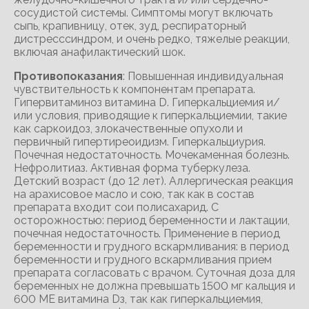
сосудистой системы. Симптомы могут включать
сыпь, крапивницу, отек, зуд, респираторный
дистресссиндром, и очень редко, тяжелые реакции,
включая анафилактический шок.
Противопоказания
: Повышенная индивидуальная
чувствительность к компонентам препарата.
Гипервитаминоз витамина D. Гиперкальциемия и/
или условия, приводящие к гиперкальциемии, такие
как саркоидоз, злокачественные опухоли и
первичный гипертиреоидизм. Гиперкальциурия.
Почечная недостаточность. Мочекаменная болезнь.
Нефролитиаз. Активная форма туберкулеза.
Детский возраст (до 12 лет). Аллергическая реакция
на арахисовое масло и сою, так как в состав
препарата входит сои полисахарид. С
осторожностью: период беременности и лактации,
почечная недостаточность. Применение в период
беременности и грудного вскармливания: в период
беременности и грудного вскармливания прием
препарата согласовать с врачом. Суточная доза для
беременных не должна превышать 1500 мг кальция и
600 МЕ витамина Dз, так как гиперкальциемия,