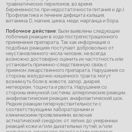
травматических переломов, во время
беременности, при недостаточности питания и др.).
Профилактика и лечение дефицита кальция,
витамина D, магния, цинка, меди, марганца и бора.
Побочное действие
: Были выявлены следующие
побочные реакции в ходе пострегистрационного
применения препарата. Так как информация о
подобных реакциях поступает добровольно от
неустановленного числа человек, не всегда
возможно достоверно оценить их частотность или
установить причинно-следственную связь с
приемом лекарственного препарата. Нарушения со
стороны желудочно-кишечного тракта: могут
возникнуть боли в животе, запор. диарея,
метеоризм, тошнота и рвота. Нарушения со
стороны иммунной системы: аллергические реакции,
анафилактические реакции, анафилактический шок.
Редкие реакции гиперчувствительности с
соответствующими лабораторными и
клиническими проявлениями, включая
астматический синдром, от легких до умеренных
реакций кожи и/или дыхательных путей, и/или
желудочно-кишечного тракта и/или сердечно-