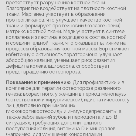
препятствует разрушению костной ткани.
Благоприятно воздействует на плотность костной
ткани. Марганец участвует в образовании
протеогликанов, что улучшает качество костной
ткани и формирует протеиновый (коллагеновый)
матрикс костной ткани. Медь участвует в синтезе
коллагена и эластина, входящего в состав костной
и соединительной ткани, что оказывает влияние на
процессы образования костной массы. Бор снижает
избыточную активность паратгормона, улучшает
абсорбцию кальция, уменьшает риск развития
дефицита колекальциферола, способствует
предотвращению остеопороза.
Показания к применению
: Для профилактики и в
комплексе для терапии остеопороза различного
генеза: возрастного, у женщин в период менопаузы
(естественной и хирургической), идиопатического, у
лиц, длительно принимающих
глюкокортикостероиды и иммунодепрессанты; а
также заболеваний зубов и периодонта и др. В
ситуациях, требующих дополнительного
поступления кальция, витамина D и минералов
(например, для улучшения консолидации