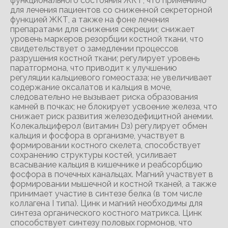
функционального состояния ЖК'Г, что применимо
для лечения пациентов со сниженной секреторной
функцией ЖКТ, а также на фоне лечения
препаратами для снижения секреции; снижает
уровень маркеров резорбции костной ткани, что
свидетельствует о замедлении процессов
разрушения костной ткани; регулирует уровень
паратгормона, что приводит к улучшению
регуляции кальциевого гомеостаза; не увеличивает
содержание оксалатов и кальция в моче,
следовательно не вызывает риска образования
камней в почках; не блокирует усвоение железа, что
снижает риск развития железодефицитной анемии.
Колекальциферол (витамин Dз) регулирует обмен
кальция и фосфора в организме, участвует в
формировании костного скелета, способствует
сохранению структуры костей, усиливает
всасывание кальция в кишечнике и реабсорбцию
фосфора в почечных канальцах. Магний участвует в
формировании мышечной и костной тканей, а также
принимает участие в синтезе белка (в том числе
коллагена I типа). Цинк и магний необходимы для
синтеза органического костного матрикса. Цинк
способствует синтезу половых гормонов, что