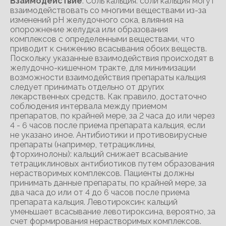
Взаимодействие
: Соль кальция: соли кальция могут
взаимодействовать со многими веществами из-за
изменений рН желудочного сока, влияния на
опорожнение желудка или образования
комплексов с определенными веществами, что
приводит к снижению всасывания обоих веществ.
Поскольку указанные взаимодействия происходят в
желудочно-кишечном тракте, для минимизации
возможности взаимодействия препараты кальция
следует принимать отдельно от других
лекарственных средств. Как правило, достаточно
соблюдения интервала между приемом
препаратов, по крайней мере, за 2 часа до или через
4 - 6 часов после приема препарата кальция, если
не указано иное. Антибиотики и противовирусные
препараты (например, тетрациклины,
фторхинолоны): кальций снижает всасывание
тетрациклиновых антибиотиков путем образования
нерастворимых комплексов. Пациенты должны
принимать данные препараты, по крайней мере, за
два часа до или от 4 до 6 часов после приема
препарата кальция. Левотироксин: кальций
уменьшает всасывание левотироксина, вероятно, за
счет формирования нерастворимых комплексов.