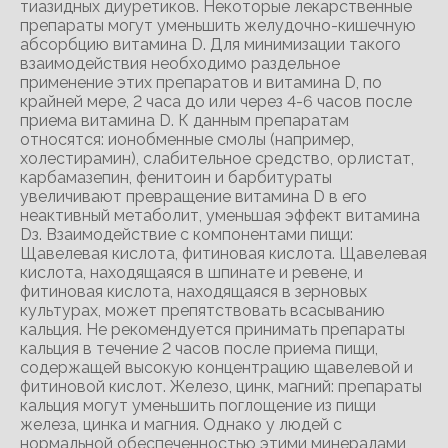
тиазидных диуретиков. Некоторые лекарственные
препараты могут уменьшить желудочно-кишечную
абсорбцию витамина D. Для минимизации такого
взаимодействия необходимо раздельное
применение этих препаратов и витамина D, по
крайней мере, 2 часа до или через 4-6 часов после
приема витамина D. К данным препаратам
относятся: ионобменные смолы (например,
холестирамин), слабительное средство, орлистат,
карбамазепин, фенитоин и барбитураты
увеличивают превращение витамина D в его
неактивный метаболит, уменьшая эффект витамина
Dз. Взаимодействие с компонентами пищи:
Щавелевая кислота, фитиновая кислота. Щавелевая
кислота, находящаяся в шпинате и ревене, и
фитиновая кислота, находящаяся в зерновых
культурах, может препятствовать всасыванию
кальция. Не рекомендуется принимать препараты
кальция в течение 2 часов после приема пищи,
содержащей высокую концентрацию щавелевой и
фитиновой кислот. Железо, цинк, магний: препараты
кальция могут уменьшить поглощение из пищи
железа, цинка и магния. Однако у людей с
нормальной обеспеченностью этими минералами