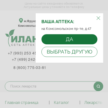
Цены на сайте ежедневно обновляются.
Актуальные цены уточняйте по телефону
ВЫБЕРИТЕ АПТЕКУ:
ВАША АПТЕКА:
м.Фрунзенская м.Спортивная
Комсомольский пр-т, д. 47
на Комсомольском пр-те, д.47
ДА
ВЫБРАТЬ ДРУГУЮ
+7 (993) 253 45 93
+7 (499) 242-90-85
8 (800) 775-03-81
Главная страница
Каталог
Лекарствен