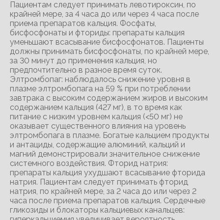
Пациентам следует принимать левотироксин, по
крайней мере, за 4 часа до или через 4 часа после
приема препаратов кальция. Фосфаты,
бисфосфонаты и фториды: препараты кальция
уменьшают всасывание бисфосфонатов. Пациенты
должны принимать бисфосфонаты, по крайней мере,
за 30 минут до применения кальция, но
предпочтительно в разное время суток.
Элтромбопаг: наблюдалось снижение уровня в
плазме элтромбопага на 59 % при потреблении
завтрака с высоким содержанием жиров и высоким
содержанием кальция (427 мг), в то время как
питание с низким уровнем кальция (<50 мг) не
оказывает существенного влияния на уровень
элтромбопага в плазме. Богатые кальцием продукты
и антациды, содержащие алюминий, кальций и
магний демонстрировали значительное снижение
системного воздействия. Фторид натрия:
препараты кальция ухудшают всасывание фторида
натрия. Пациентам следует принимать фторид
натрия, по крайней мере, за 2 часа до или через 2
часа после приема препаратов кальция. Сердечные
гликозиды и блокаторы кальциевых канальцев:
гиперкальциемия увеличивает вероятность