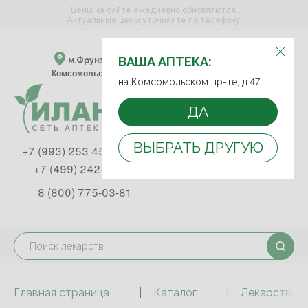
Цены на сайте ежедневно обновляются.
Актуальные цены уточняйте по телефону
ВЫБЕРИТЕ АПТЕКУ:
ВАША АПТЕКА:
м.Фрунзенская м.Спортивная
Комсомольский пр-т, д. 47
на Комсомольском пр-те, д.47
ДА
ВЫБРАТЬ ДРУГУЮ
+7 (993) 253 45 93
+7 (499) 242-90-85
8 (800) 775-03-81
Главная страница
Каталог
Лекарствен