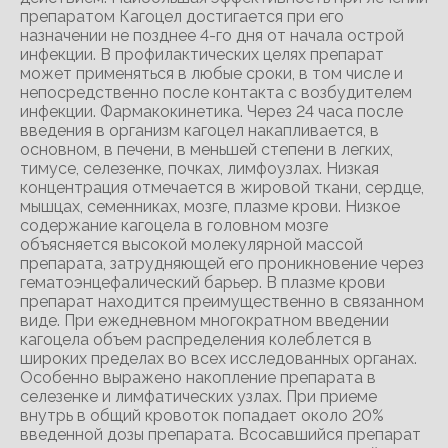
препаратом Кагоцел достигается при его
назначении не позднее 4-го дня от начала острой
инфекции. В профилактических целях препарат
может применяться в любые сроки, в том числе и
непосредственно после контакта с возбудителем
инфекции. Фармакокинетика. Через 24 часа после
введения в организм кагоцел накапливается, в
основном, в печени, в меньшей степени в легких,
тимусе, селезенке, почках, лимфоузлах. Низкая
концентрация отмечается в жировой ткани, сердце,
мышцах, семенниках, мозге, плазме крови. Низкое
содержание кагоцела в головном мозге
объясняется высокой молекулярной массой
препарата, затрудняющей его проникновение через
гематоэнцефалический барьер. В плазме крови
препарат находится преимущественно в связанном
виде. При ежедневном многократном введении
кагоцела объем распределения колеблется в
широких пределах во всех исследованных органах.
Особенно выражено накопление препарата в
селезенке и лимфатических узлах. При приеме
внутрь в общий кровоток попадает около 20%
введенной дозы препарата. Всосавшийся препарат