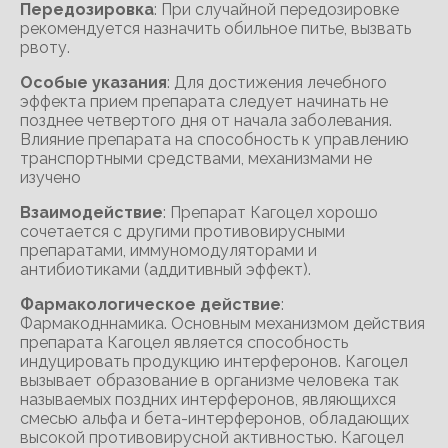
Передозировка
: При случайной передозировке
рекомендуется назначить обильное питье, вызвать
рвоту.
Особые указания
: Для достижения лечебного
эффекта прием препарата следует начинать не
позднее четвертого дня от начала заболевания.
Влияние препарата на способность к управлению
транспортными средствами, механизмами не
изучено
Взаимодействие
: Препарат Кагоцел хорошо
сочетается с другими противовирусными
препаратами, иммуномодуляторами и
антибиотиками (аддитивный эффект).
Фармакологическое действие
:
Фармакодннамика. Основным механизмом действия
препарата Кагоцел является способность
индуцировать продукцию интерферонов. Кагоцел
вызывает образование в организме человека так
называемых поздних интерферонов, являющихся
смесью альфа и бета-интерферонов, обладающих
высокой противовирусной активностью. Кагоцел