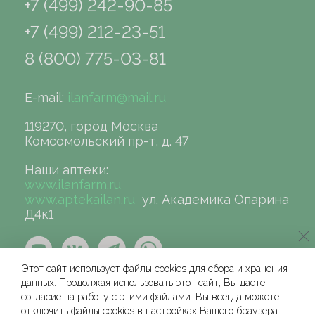
+7 (499) 242-90-85
+7 (499) 212-23-51
8 (800) 775-03-81
E-mail:
ilanfarm@mail.ru
119270, город Москва
Комсомольский пр-т, д. 47
Наши аптеки:
www.ilanfarm.ru
www.aptekailan.ru
ул. Академика Опарина
Д4к1
Этот сайт использует файлы cookies для сбора и хранения
данных. Продолжая использовать этот сайт, Вы даете
согласие на работу с этими файлами. Вы всегда можете
отключить файлы cookies в настройках Вашего браузера.