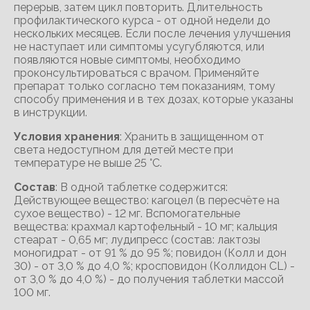
перерыв, затем цикл повторить. Длительность
профилактического курса - от одной недели до
нескольких месяцев. Если после лечения улучшения
не наступает или симптомы усугубляются, или
появляются новые симптомы, необходимо
проконсультироваться с врачом. Применяйте
препарат только согласно тем показаниям, тому
способу применения и в тех дозах, которые указаны
в инструкции.
Условия хранения
: Хранить в защищенном от
света недоступном для детей месте при
температуре не выше 25 °С.
Состав
: В одной таблетке содержится:
Действующее вещество: кагоцел (в пересчёте на
сухое вещество) - 12 мг. Вспомогательные
вещества: крахмал картофельный - 10 мг; кальция
стеарат - 0,65 мг; лудипресс (состав: лактозы
моногидрат - от 91 % до 95 %; повидон (Колл и дон
30) - от 3,0 % до 4,0 %; кросповидон (Коллидон CL) -
от 3,0 % до 4,0 %) - до получения таблетки массой
100 мг.