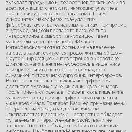
вызывает продукцию интерферонов практически во
всех популяциях клеток, принимающих участие в
противовирусном ответе организма: Т- и В-
лимфоцитах, макрофагах, гранулоцитах,
фибробластах, эндотелиальных клетках. При приеме
внутрь одной дозы препарата Кагоцел титр
интерферонов в сыворотке крови достигает
максимальных значений через 48 часов.
Интерфероновый ответ организма на введение
кагоцела характеризуется продолжительной (до 4-
5 суток) циркуляцией интерферонов в кровотоке.
Динамика накопления интерферонов в кишечнике
при приеме внутрь кагоцела не совпадает с
динамикой титров циркулирующих интерферонов.
В сыворотке крови продукция интерферонов
достигает высоких значений лишь через 48 часов
после приема кагоцела, в то время как в кишечнике
максимум продукции интерферонов отмечается
уже через 4 часа. Препарат Кагоцел, при назначении
в терапевтических дозах, нетоксичен, не
накапливается в организме. Препарат не обладает
мутагенными и тератогенными свойствами, не
канцерогенен и не обладает эмбриотоксическим
действием. Наибольшая эффективность при лечении