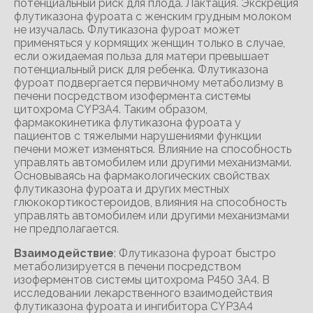
потенциальный риск для плода. Лактация. Экскреция
флутиказона фуроата с женским грудным молоком
не изучалась. Флутиказона фуроат может
применяться у кормящих женщин только в случае,
если ожидаемая польза для матери превышает
потенциальный риск для ребенка. Флутиказона
фуроат подвергается первичному метаболизму в
печени посредством изофермента системы
цитохрома CYP3A4. Таким образом,
фармакокинетика флутиказона фуроата у
пациентов с тяжелыми нарушениями функции
печени может изменяться. Влияние на способность
управлять автомобилем или другими механизмами.
Основываясь на фармакологических свойствах
флутиказона фуроата и других местных
глюкокортикостероидов, влияния на способность
управлять автомобилем или другими механизмами
не предполагается.
Взаимодействие
: Флутиказона фуроат быстро
метаболизируется в печени посредством
изоферментов системы цитохрома Р450 ЗА4. В
исследовании лекарственного взаимодействия
флутиказона фуроата и ингибитора CYP3A4