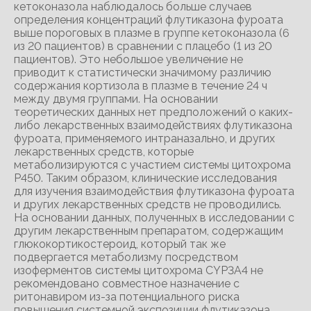
кетоконазола наблюдалось больше случаев
определения концентраций флутиказона фуроата
выше пороговых в плазме в группе кетоконазола (6
из 20 пациентов) в сравнении с плацебо (1 из 20
пациентов). Это небольшое увеличение не
приводит к статистически значимому различию
содержания кортизола в плазме в течение 24 ч
между двумя группами. На основании
теоретических данных нет предположений о каких-
либо лекарственных взаимодействиях флутиказона
фуроата, применяемого интраназально, и других
лекарственных средств, которые
метаболизируются с участием системы цитохрома
Р450. Таким образом, клинические исследования
для изучения взаимодействия флутиказона фуроата
и других лекарственных средств не проводились.
На основании данных, полученных в исследовании с
другим лекарственным препаратом, содержащим
глюкокортикостероид, который так же
подвергается метаболизму посредством
изоферментов системы цитохрома CYP3A4 не
рекомендовано совместное назначение с
ритонавиром из-за потенциального риска
повышения системной экспозиции флутиказона