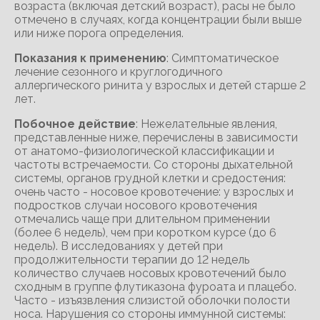
возраста (включая детский возраст), расы не было
отмечено в случаях, когда концентрации были выше
или ниже порога определения.
Показания к применению
: Симптоматическое
лечение сезонного и круглогодичного
аллергического ринита у взрослых и детей старше 2
лет.
Побочное действие
: Нежелательные явления,
представленные ниже, перечислены в зависимости
от анатомо-физиологической классификации и
частоты встречаемости. Со стороны дыхательной
системы, органов грудной клетки и средостения:
очень часто - носовое кровотечение: у взрослых и
подростков случаи носового кровотечения
отмечались чаще при длительном применении
(более 6 недель), чем при коротком курсе (до 6
недель). В исследованиях у детей при
продолжительности терапии до 12 недель
количество случаев носовых кровотечений было
сходным в группе флутиказона фуроата и плацебо.
Часто - изъязвления слизистой оболочки полости
носа. Нарушения со стороны иммунной системы: