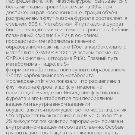
Распределение. Флутиказона фуроат связывается с
белками плазмы крови более чем на 99%. При
достижении равновесной концентрации объём
распределения флутиказона фуроата составляет, в
среднем, 608 л. Метаболизм. Флутиказона фуроат
быстро выводится из системного кровотока (общий
плазменный клиренс 58,7 л), в основном,
посредством метаболизма в печени с
образованием неактивного 17бета-карбоксильного
метаболита (GW694301X) с участием фермента
CYP3A4 системы цитохрома Р450. Главный путь
метаболизма - гидролиз S-
фторметилкабротиоатной группы с образованием
17бета-карбоксикислого метаболита.
Исследования in vivo показали, что расщепления
флутиказона фуроата до флутиказона не
происходит. Выведение. Выведение флутиказона
фуроата и его метаболитов при пероральном
введении и внутривенном введении
осуществляется преимущественно через кишечник,
что отражает их экскрецию с желчью. Около 1% и
2% выводятся почками при пероральном приеме и
внутривенном введении соответственно. Особые
группы пациентов. Пациенты пожилого возраста.