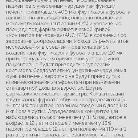
нарушением функции печени. Исследование у
пациентов с умеренным нарушением функции
печени, принимавших 400 мкг флутиказона фуроата
однократно ингаляционно, показало повышение
максимальной концентрации (42%) и увеличение
площади под фармакокинетической кривой
«концентрация-время» (AUC 172%) в сравнении со
здоровыми добровольцами. Исходя из результатов
исследования, в среднем, предполагаемое
воздействие флутиказона фуроата в дозе 110 мкг
при интраназальном применении у этой группы
пациентов не будет приводить к супрессии
кортизола. Следовательно, умеренные нарушения
функции печени вероятно не будут приводить к
клинически значимым эффектам при назначении
стандартной дозы для взрослых. Другие
фармакокинетические параметры. Концентрации
флутиказона фуроата обычно не определяются (<
10 пг/мл) при интраназальном введении в дозе 110
мкг 1 раз в сутки. Определяемые концентрации
наблюдались только менее чем у 31 % пациентов в
возрасте 12 лет и старше и менее чем у 16%
пациентов младше 12 лет при назначении 110 мкг 1
раз в сутки интраназально. Зависимости от пола,