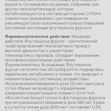
фуроата. Основываясь на данных, собранных для
других глюкокортикоидов, которые
метаболизируются в системе цитохрома CYP3A4,
совместное применение с ритонавиром не
рекомендуется из-за возможного риска повышения
системной экспозиции флутиказона фуроата.
Фармакологическое действие
: Механизм
действия. Флутиказона фуроат - синтетический
трифторированный глюкокортикостероид с
высокой афинностью к рецепторам
глюкокортикостероидов, обладает выраженным
противовоспалительным действием.
Фармакокинетика. Всасывание. Флутиказона
фуроат не полностью абсорбируется, подвергаясь
первичному метаболизму в печени, что приводит к
незначительному системному воздействию.
Интраназальное введение в дозе 110 мкг один раз в
сутки обычно не приводит к определению
измеримых концентраций в плазме (< 10 пг/мл).
Абсолютная биодоступность флутиказона фуроата
при интраназальном введении в дозе 880 мкг 3 раза
в сутки (суточная доза 2640 мкг) составляет 0,5%.