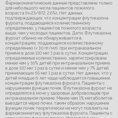
Фармакокинетические данные представлены только
для небольшого числа пациентов пожилого
возраста (п=23/872; 2.6%). Нет данных,
подтверждающих, что концентрации флутиказона
фуроата, поддающиеся количественному
определению, у пациентов пожилого возраста
выше, чем у молодых пациентов. Дети. Флутиказона
фуроат обычно не обнаруживается в
концентрациях, поддающихся количественному
определению (< 10 пг/мл), при интраназальном
приеме в дозе 110 мкг 1 раз в сутки. Концентрации,
определяемые количественно, зарегистрированы
менее чем у 16% детей при интраназальном приеме
в дозе 110 мкг 1 раз в сутки и менее чем у 7% детей,
принимающих 55 мкг 1 раз в сутки. Нет данных, что у
детей младше 6 лет чаще наблюдается повышение
концентрации флутиказона фуроата. Пациенты с
нарушением функции почек. Флутиказона фуроат не
определялся в моче у здоровых добровольцев при
интраназальном приеме. Менее чем 1% метаболитов
выводится через почки, таким образом, нарушения
функции почек теоретически не могут повлиять на
фармакокинетику флутиказона фуроата. Пациенты с