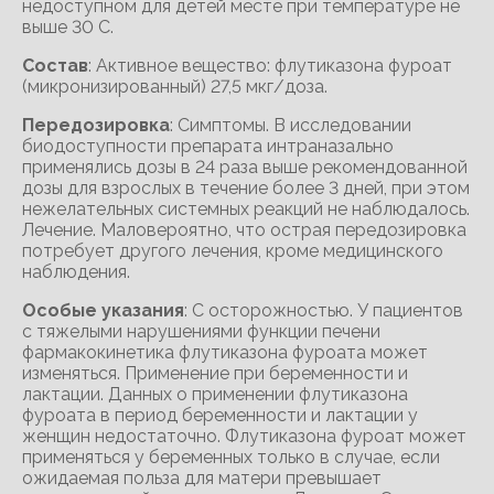
недоступном для детей месте при температуре не
выше 30 С.
Состав
: Активное вещество: флутиказона фуроат
(микронизированный) 27,5 мкг/доза.
Передозировка
: Симптомы. В исследовании
биодоступности препарата интраназально
применялись дозы в 24 раза выше рекомендованной
дозы для взрослых в течение более 3 дней, при этом
нежелательных системных реакций не наблюдалось.
Лечение. Маловероятно, что острая передозировка
потребует другого лечения, кроме медицинского
наблюдения.
Особые указания
: С осторожностью. У пациентов
с тяжелыми нарушениями функции печени
фармакокинетика флутиказона фуроата может
изменяться. Применение при беременности и
лактации. Данных о применении флутиказона
фуроата в период беременности и лактации у
женщин недостаточно. Флутиказона фуроат может
применяться у беременных только в случае, если
ожидаемая польза для матери превышает