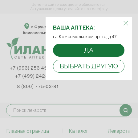
Цены на сайте ежедневно обновляются.
Актуальные цены уточняйте по телефону
ВЫБЕРИТЕ АПТЕКУ:
ВАША АПТЕКА:
м.Фрунзенская м.Спортивная
Комсомольский пр-т, д. 47
на Комсомольском пр-те, д.47
ДА
ВЫБРАТЬ ДРУГУЮ
+7 (993) 253 45 93
+7 (499) 242-90-85
8 (800) 775-03-81
Главная страница
Каталог
Лекарствен