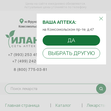
Цены на сайте ежедневно обновляются.
Актуальные цены уточняйте по телефону
ВЫБЕРИТЕ АПТЕКУ:
ВАША АПТЕКА:
м.Фрунзенская м.Спортивная
Комсомольский пр-т, д. 47
на Комсомольском пр-те, д.47
ДА
ВЫБРАТЬ ДРУГУЮ
+7 (993) 253 45 93
+7 (499) 242-90-85
8 (800) 775-03-81
Главная страница
Каталог
Лекарствен