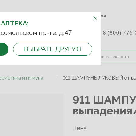
м.Фрунзенская м.Спортивная
Комсомольский пр-т, д. 47
АПТЕКУ:
 АПТЕКА:
 253 45 93
+7 (499) 242-90-85
8 (800) 775-
сомольском пр-те, д.47
ВЫБРАТЬ ДРУГУЮ
и оплата
Контакты
Акции
осметика и гигиена
911 ШАМПУНЬ ЛУКОВЫЙ от вы
911 ШАМПУ
выпадения
Цена: