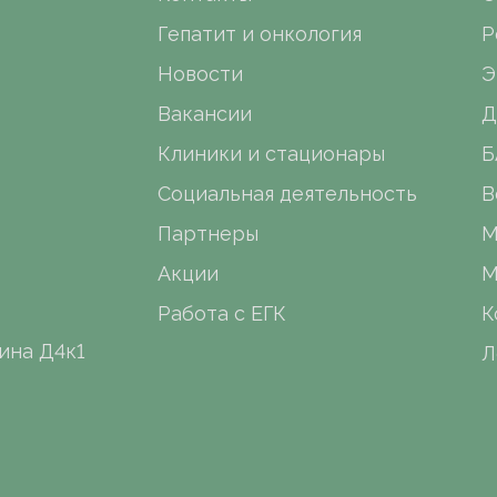
Гепатит и онкология
Р
Новости
Э
Вакансии
Д
Клиники и стационары
Б
Социальная деятельность
В
Партнеры
М
Акции
М
Работа с ЕГК
К
ина Д4к1
Л