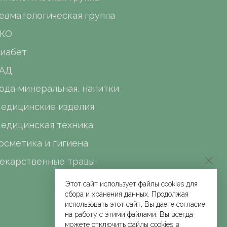
евматологическая группа
КО
иабет
АД
ода минеральная, напитки
едицинские изделия
едицинская техника
осметика и гигиена
екарственные травы
Этот сайт использует файлы cookies для
сбора и хранения данных. Продолжая
использовать этот сайт, Вы даете согласие
на работу с этими файлами. Вы всегда
можете отключить файлы cookies в