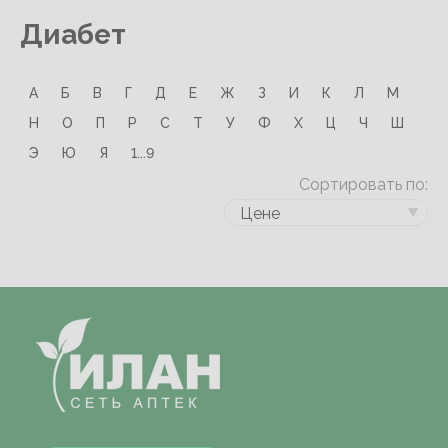
Диабет
А
Б
В
Г
Д
Е
Ж
З
И
К
Л
М
Н
О
П
Р
С
Т
У
Ф
Х
Ц
Ч
Ш
Э
Ю
Я
1...9
Сортировать по:
Цене