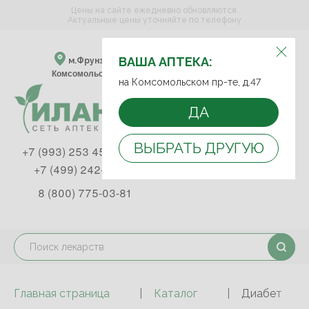
Цены на сайте ежедневно обновляются.
Актуальные цены уточняйте по телефону
ВЫБЕРИТЕ АПТЕКУ:
ВАША АПТЕКА:
м.Фрунзенская м.Спортивная
Комсомольский пр-т, д. 47
на Комсомольском пр-те, д.47
ДА
ВЫБРАТЬ ДРУГУЮ
+7 (993) 253 45 93
+7 (499) 242-90-85
8 (800) 775-03-81
Главная страница
Каталог
Диабет