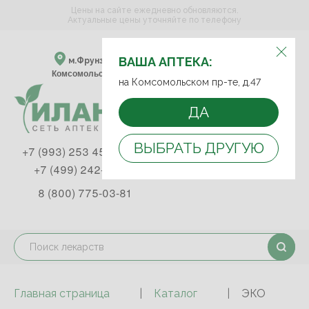
Цены на сайте ежедневно обновляются.
Актуальные цены уточняйте по телефону
ВЫБЕРИТЕ АПТЕКУ:
ВАША АПТЕКА:
м.Фрунзенская м.Спортивная
Комсомольский пр-т, д. 47
на Комсомольском пр-те, д.47
ДА
ВЫБРАТЬ ДРУГУЮ
+7 (993) 253 45 93
+7 (499) 242-90-85
8 (800) 775-03-81
Главная страница
Каталог
ЭКО