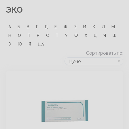
ЭКО
А
Б
В
Г
Д
Е
Ж
З
И
К
Л
М
Н
О
П
Р
С
Т
У
Ф
Х
Ц
Ч
Ш
Э
Ю
Я
1...9
Сортировать по:
Цене