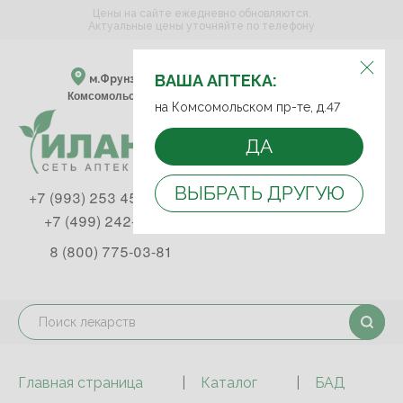
Цены на сайте ежедневно обновляются.
Актуальные цены уточняйте по телефону
ВЫБЕРИТЕ АПТЕКУ:
ВАША АПТЕКА:
м.Фрунзенская м.Спортивная
Комсомольский пр-т, д. 47
на Комсомольском пр-те, д.47
ДА
ВЫБРАТЬ ДРУГУЮ
+7 (993) 253 45 93
+7 (499) 242-90-85
8 (800) 775-03-81
Главная страница
Каталог
БАД